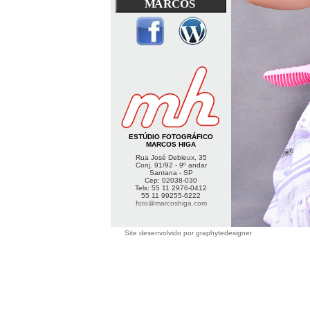
MARCOS
ESTÚDIO FOTOGRÁFICO
MARCOS HIGA
Rua José Debieux, 35
Conj. 91/92 - 9º andar
Santana - SP
Cep: 02038-030
Tels: 55 11 2976-0412
55 11 99255-6222
foto@marcoshiga.com
Site desenvolvido por
graphytedesigner